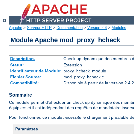
Apache
>
Serveur HTTP
>
Documentation
>
Version 2.4
>
Modules
Module Apache mod_proxy_hcheck
Description:
Check up dynamique des membres du 
Statut:
Extension
Identificateur de Module:
proxy_hcheck_module
Fichier Source:
mod_proxy_hcheck.c
Compatibilité:
Disponible à partir de la version 2.
Sommaire
Ce module permet d'effectuer un check up dynamique des membres 
équipiers et il est indépendant des requêtes de mandataire invers
Pour fonctionner, ce module
nécessite
le chargement préalable d
Paramètres