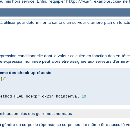
u mis hors service. Enfin, l'équipier
ne f
http://www4.example.com/
utiliser pour déterminer la santé d'un serveur d'arrière-plan en foncti
}
ession conditionnelle dont la valeur calculée en fonction des en-tête
ette expression nommée peut alors être assignée aux serveurs d'arrière
omme des check up réussis
4
]/}
method
=
HEAD hcexpr
=
ok234 hcinterval
=
10
imiteurs en plus des guillemets normaux.
ui génère un corps de réponse, ce corps peut lui-même être ausculté v