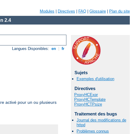
Modules
|
Directives
|
FAQ
|
Glossaire
|
Plan du site
n 2.4
Langues Disponibles:
en
|
fr
Sujets
Exemples d'utilisation
Directives
ProxyHCExpr
ProxyHCTemplate
e activé pour un ou plusieurs
ProxyHCTPsize
Traitement des bugs
Journal des modifications de
httpd
Problèmes connus