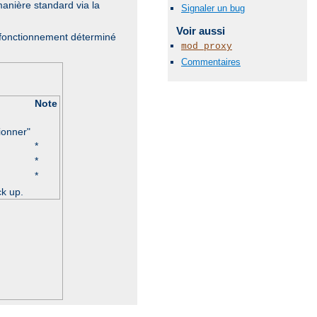
anière standard via la
Signaler un bug
Voir aussi
disfonctionnement déterminé
mod_proxy
Commentaires
Note
ionner"
*
*
*
ck up.