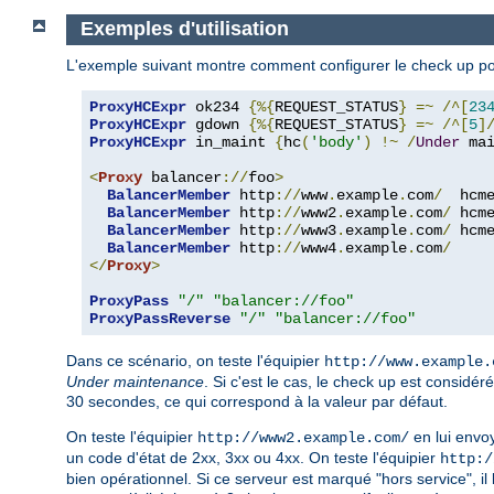
Exemples d'utilisation
L'exemple suivant montre comment configurer le check up pour
ProxyHCExpr
 ok234 
{%{
REQUEST_STATUS
}
=~
/^[
23
ProxyHCExpr
 gdown 
{%{
REQUEST_STATUS
}
=~
/^[
5
]
ProxyHCExpr
 in_maint 
{
hc
(
'body'
)
!~
/
Under
 ma
<
Proxy
 balancer
://
foo
>
BalancerMember
 http
://
www
.
example
.
com
/
  hcm
BalancerMember
 http
://
www2
.
example
.
com
/
 hcm
BalancerMember
 http
://
www3
.
example
.
com
/
 hcm
BalancerMember
 http
://
www4
.
example
.
com
/
</
Proxy
>
ProxyPass
"/"
"balancer://foo"
ProxyPassReverse
"/"
"balancer://foo"
Dans ce scénario, on teste l'équipier
http://www.example.
Under maintenance
. Si c'est le cas, le check up est consid
30 secondes, ce qui correspond à la valeur par défaut.
On teste l'équipier
en lui envo
http://www2.example.com/
un code d'état de 2xx, 3xx ou 4xx. On teste l'équipier
http:/
bien opérationnel. Si ce serveur est marqué "hors service", il 