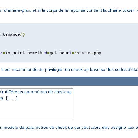
 d'arrière-plan, et si le corps de la réponse contient la chaîne
Under 
intenance
/}
pr
=
in_maint hcmethod
=
get hcuri
=/
status
.
l est recommandé de privilégier un check up basé sur les codes d'état
r différents paramètres de check up
ng
[...]
 modèle de paramètres de check up qui peut alors être assigné aux éq