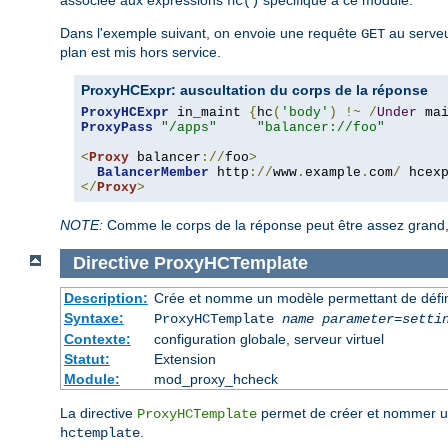
associée aux expressions
spécifique à ce module.
hc()
Dans l'exemple suivant, on envoie une requête
au serveur
GET
plan est mis hors service.
ProxyHCExpr: auscultation du corps de la réponse
ProxyHCExpr
 in_maint 
{
hc
(
'body'
)
!~
/
Under
 ma
ProxyPass
"/apps"
"balancer://foo"
<
Proxy
 balancer
://
foo
>
BalancerMember
 http
://
www
.
example
.
com
/
 hcex
</
Proxy
>
NOTE:
Comme le corps de la réponse peut être assez grand, i
Directive
ProxyHCTemplate
Description:
Crée et nomme un modèle permettant de défini
Syntaxe:
ProxyHCTemplate
name
parameter
=
setti
Contexte:
configuration globale, serveur virtuel
Statut:
Extension
Module:
mod_proxy_hcheck
La directive
permet de créer et nommer un
ProxyHCTemplate
.
hctemplate