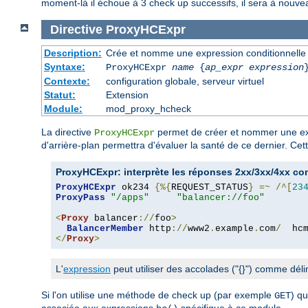
moment-là il échoue à 3 check up successifs, il sera à nouvea
Directive
ProxyHCExpr
Description:
Crée et nomme une expression conditionnelle à 
Syntaxe:
ProxyHCExpr
name
{
ap_expr expression
Contexte:
configuration globale, serveur virtuel
Statut:
Extension
Module:
mod_proxy_hcheck
La directive
permet de créer et nommer une expr
ProxyHCExpr
d'arrière-plan permettra d'évaluer la santé de ce dernier. C
ProxyHCExpr: interprète les réponses 2xx/3xx/4xx c
ProxyHCExpr
 ok234 
{%{
REQUEST_STATUS
}
=~
/^[
23
ProxyPass
"/apps"
"balancer://foo"
<
Proxy
 balancer
://
foo
>
BalancerMember
 http
://
www2
.
example
.
com
/
  hc
</
Proxy
>
L'
expression
peut utiliser des accolades ("{}") comme dél
Si l'on utilise une méthode de check up (par exemple
) q
GET