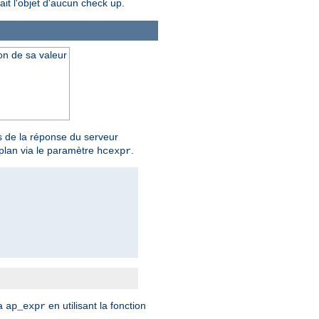
ait l'objet d'aucun check up.
on de sa valeur
s de la réponse du serveur
-plan via le paramètre
.
hcexpr
ia
en utilisant la fonction
ap_expr