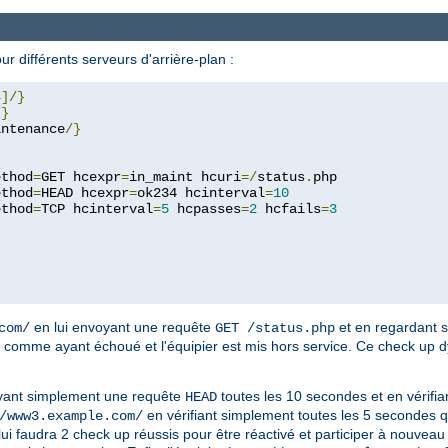
 différents serveurs d'arrière-plan :
4
]/}
/}
intenance
/}
ethod
=
GET hcexpr
=
in_maint hcuri
=/
status
.
php

ethod
=
HEAD hcexpr
=
ok234 hcinterval
=
10
ethod
=
TCP hcinterval
=
5
 hcpasses
=
2
 hcfails
=
3
en lui envoyant une requête
et en regardant s
com/
GET /status.php
éré comme ayant échoué et l'équipier est mis hors service. Ce check up 
yant simplement une requête
toutes les 10 secondes et en vérifi
HEAD
en vérifiant simplement toutes les 5 secondes q
/www3.example.com/
lui faudra 2 check up réussis pour être réactivé et participer à nouveau 