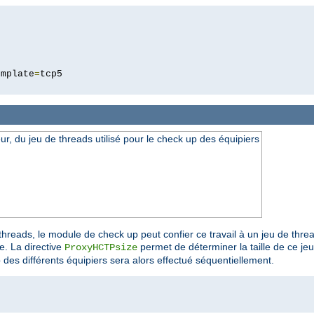
5
emplate
=
veur, du jeu de threads utilisé pour le check up des équipiers
threads, le module de check up peut confier ce travail à un jeu de thr
e. La directive
permet de déterminer la taille de ce je
ProxyHCTPsize
p des différents équipiers sera alors effectué séquentiellement.