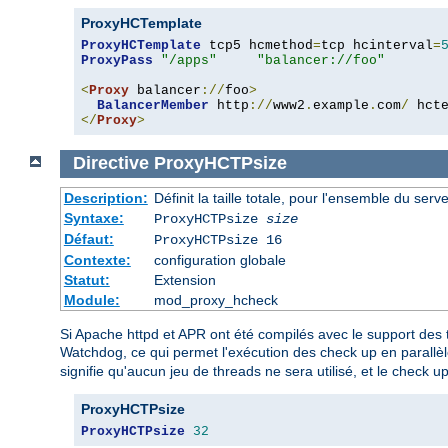
ProxyHCTemplate
ProxyHCTemplate
 tcp5 hcmethod
=
tcp hcinterval
=
ProxyPass
"/apps"
"balancer://foo"
<
Proxy
 balancer
://
foo
>
BalancerMember
 http
://
www2
.
example
.
com
/
 hct
</
Proxy
>
Directive
ProxyHCTPsize
Description:
Définit la taille totale, pour l'ensemble du ser
Syntaxe:
ProxyHCTPsize
size
Défaut:
ProxyHCTPsize 16
Contexte:
configuration globale
Statut:
Extension
Module:
mod_proxy_hcheck
Si Apache httpd et APR ont été compilés avec le support des 
Watchdog, ce qui permet l'exécution des check up en parallèl
signifie qu'aucun jeu de threads ne sera utilisé, et le check u
ProxyHCTPsize
ProxyHCTPsize
32