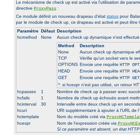
Le mécanisme de check up est activé via l'utilisation de param
directive
:
ProxyPass
Ce module définit un nouveau drapeau d'état
status
pour Bala
par le module de check up, ce drapeau est activé et peut être lu
Paramètre
Défaut
Description
hcmethod
None
Aucun check up dynamique n'est effectué. 
Method
Description
None
Aucun check up dynamique ef
TCP
Vérifie qu'un socket vers le se
OPTIONS
Envoie une requête
HTTP OPT
HEAD
Envoie une requête
HTTP HEA
GET
Envoie une requête
HTTP GET
*: si hcexpr n'est pas utilisé, un retou
hcpasses
1
Nombre de check up à passer avec succès 
hcfails
1
Nombre de check up échoués avant mettre 
hcinterval
30
Intervalle entre deux check up en seconde
hcuri
URI supplémentaire à ajouter à l'URL de l'
hctemplate
Nom du modèle créé via
ProxyHCTempla
hcexpr
Nom de l'expression créée via
ProxyHCE
Si ce paramètre est absent, un état HTTP