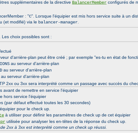
ètres supplémentaires de la directive
configurés de m
BalancerMember
ncerMember : "
". Lorsque l'équipier est mis hors service suite à un 
C
 (et modifié) via le
.
balancer-manager
Les choix possibles sont :
fectué
rveur d'arrière-plan peut être créé ; par exemple "es-tu en état de fonct
au serveur d'arrière-plan
IONS
au serveur d'arrière-plan
D
au serveur d'arrière-plan
r HTTP 2xx ou 3xx sera interprété comme un passage avec succès du che
avant de remettre en service l'équipier
hors service l'équipier
s (par défaut effectué toutes les 30 secondes)
équipier pour le check up.
à utiliser pour définir les paramètres de check up de cet équipier
te
utilisée pour analyser les en-têtes de la réponse du check up.
xpr
 de 2xx à 3xx est interprété comme un check up réussi.