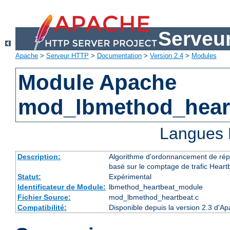
Serveu
Apache
>
Serveur HTTP
>
Documentation
>
Version 2.4
>
Modules
Module Apache
mod_lbmethod_hear
Langues 
Description:
Algorithme d'ordonnancement de répa
basé sur le comptage de trafic Heart
Statut:
Expérimental
Identificateur de Module:
lbmethod_heartbeat_module
Fichier Source:
mod_lbmethod_heartbeat.c
Compatibilité:
Disponible depuis la version 2.3 d'A