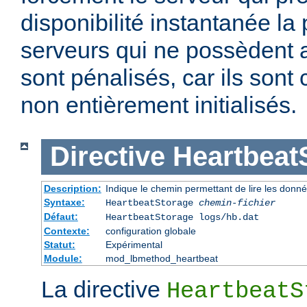
disponibilité instantanée la
serveurs qui ne possèdent a
sont pénalisés, car ils son
non entièrement initialisés.
Directive
Heartbeat
Description:
Indique le chemin permettant de lire les donn
Syntaxe:
HeartbeatStorage
chemin-fichier
Défaut:
HeartbeatStorage logs/hb.dat
Contexte:
configuration globale
Statut:
Expérimental
Module:
mod_lbmethod_heartbeat
La directive
HeartbeatS