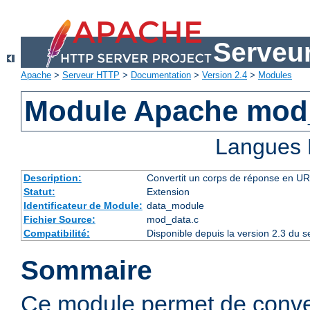
Serveu
Apache
>
Serveur HTTP
>
Documentation
>
Version 2.4
>
Modules
Module Apache mod
Langues 
Description:
Convertit un corps de réponse en 
Statut:
Extension
Identificateur de Module:
data_module
Fichier Source:
mod_data.c
Compatibilité:
Disponible depuis la version 2.3 du
Sommaire
Ce module permet de conve