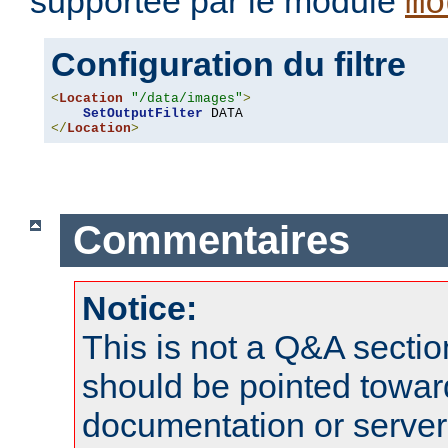
supportée par le module
mo
Configuration du filtre
<
Location
"/data/images"
>
SetOutputFilter
</
Location
>
Commentaires
Notice:
This is not a Q&A sect
should be pointed towar
documentation or serve