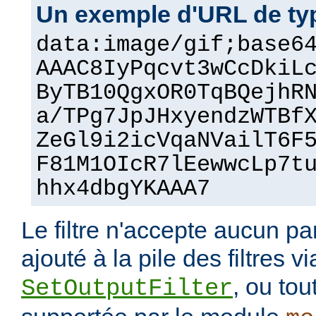
Un exemple d'URL de ty
data:image/gif;base6
AAAC8IyPqcvt3wCcDkiL
ByTB10QgxOR0TqBQejhR
a/TPg7JpJHxyendzWTBf
ZeGl9i2icVqaNVailT6F
F81M1OIcR7lEewwcLp7t
hhx4dbgYKAAA7
Le filtre n'accepte aucun pa
ajouté à la pile des filtres vi
, ou tou
SetOutputFilter