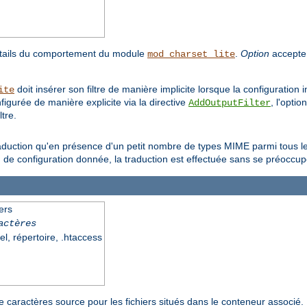
étails du comportement du module
.
Option
accepte 
mod_charset_lite
doit insérer son filtre de manière implicite lorsque la configuration
ite
nfigurée de manière explicite via la directive
, l'optio
AddOutputFilter
tre.
aduction qu'en présence d'un petit nombre de types MIME parmi tous les
n de configuration donnée, la traduction est effectuée sans se préoccu
ers
actères
el, répertoire, .htaccess
e caractères source pour les fichiers situés dans le conteneur associé.