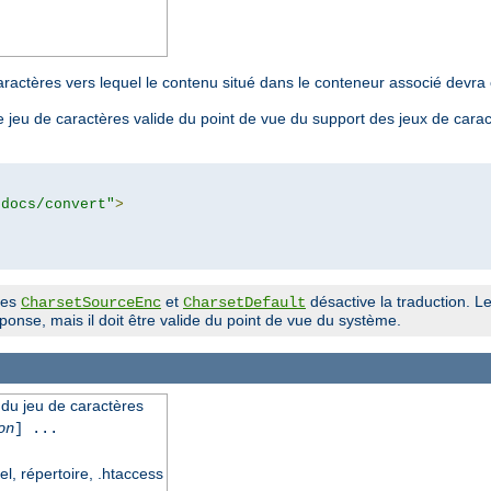
aractères vers lequel le contenu situé dans le conteneur associé devra ê
 jeu de caractères valide du point de vue du support des jeux de cara
tdocs/convert"
>
ves
et
désactive la traduction. Le
CharsetSourceEnc
CharsetDefault
onse, mais il doit être valide du point de vue du système.
n du jeu de caractères
on
] ...
el, répertoire, .htaccess