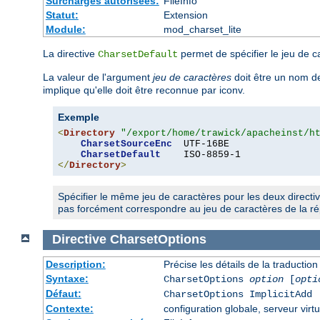
Surcharges autorisées:
FileInfo
Statut:
Extension
Module:
mod_charset_lite
La directive
permet de spécifier le jeu de c
CharsetDefault
La valeur de l'argument
jeu de caractères
doit être un nom de
implique qu'elle doit être reconnue par iconv.
Exemple
<
Directory
"/export/home/trawick/apacheinst/h
CharsetSourceEnc
  UTF-16BE

CharsetDefault
</
Directory
>
Spécifier le même jeu de caractères pour les deux directi
pas forcément correspondre au jeu de caractères de la rép
Directive
CharsetOptions
Description:
Précise les détails de la traductio
Syntaxe:
CharsetOptions
option
[
opti
Défaut:
CharsetOptions ImplicitAdd
Contexte:
configuration globale, serveur virtu