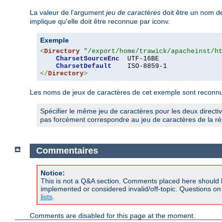
La valeur de l'argument
jeu de caractères
doit être un nom de
implique qu'elle doit être reconnue par iconv.
Exemple
<
Directory
"/export/home/trawick/apacheinst/h
CharsetSourceEnc
  UTF-16BE

CharsetDefault
</
Directory
>
Les noms de jeux de caractères de cet exemple sont reconnus
Spécifier le même jeu de caractères pour les deux directi
pas forcément correspondre au jeu de caractères de la rép
Commentaires
Notice:
This is not a Q&A section. Comments placed here should 
implemented or considered invalid/off-topic. Questions o
lists
.
Comments are disabled for this page at the moment.