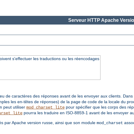
Serveur HTTP Apache Versio
oivent s'effectuer les traductions ou les réencodages
jeu de caractères des réponses avant de les envoyer aux clients. Da
mples les en-têtes de réponses) de la page de code de la locale du p
 peut utiliser
pour spécifier que les corps des rép
mod_charset_lite
pourra les traduire en ISO-8859-1 avant de les envoyer au 
arset_lite
és par Apache version russe, ainsi que son module
assoc
mod_charset