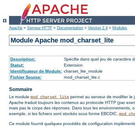
Apache
>
Serveur HTTP
>
Documentation
>
Version 2.4
>
Modules
Module Apache mod_charset_lite
Description:
Spécifie dans quel jeu de caractère d
Statut:
Extension
Identificateur de Module:
charset_lite_module
Fichier Source:
mod_charset_lite.c
Sommaire
Le module
permet au serveur de modifier le 
mod_charset_lite
Apache traduit toujours les contenus au protocole HTTP (par exe
mais pas le corps des réponses. Dans tous les environnements, on
exemple, si les fichiers sont stockés sous forme EBCDIC,
mod_ch
Ce module fournit quelques procédés de configuration implément