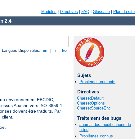
Modules
|
Directives
|
FAQ
|
Glossaire
|
Plan du site
n 2.4
Langues Disponibles:
en
|
fr
|
ko
Sujets
Problèmes courants
Directives
CharsetDefault
ns un environnement EBCDIC,
CharsetOptions
rocessus Apache vers ISO-8859-1,
CharsetSourceEnc
onses doivent être traduits. Par
client.
Traitement des bugs
Journal des modifications de
ié.
httpd
Problèmes connus