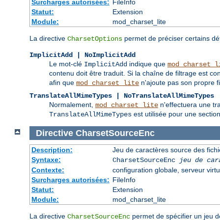
Surcharges autorisées:
FileInfo
Statut:
Extension
Module:
mod_charset_lite
La directive
permet de préciser certains d
CharsetOptions
ImplicitAdd | NoImplicitAdd
Le mot-clé
indique que
ImplicitAdd
mod_charset_l
contenu doit être traduit. Si la chaîne de filtrage est co
afin que
n'ajoute pas son propre fil
mod_charset_lite
TranslateAllMimeTypes | NoTranslateAllMimeTypes
Normalement,
n'effectuera une tr
mod_charset_lite
est utilisée pour une sectio
TranslateAllMimeTypes
Directive
CharsetSourceEnc
Description:
Jeu de caractères source des fichi
Syntaxe:
CharsetSourceEnc
jeu de car
Contexte:
configuration globale, serveur virtu
Surcharges autorisées:
FileInfo
Statut:
Extension
Module:
mod_charset_lite
La directive
permet de spécifier un jeu d
CharsetSourceEnc