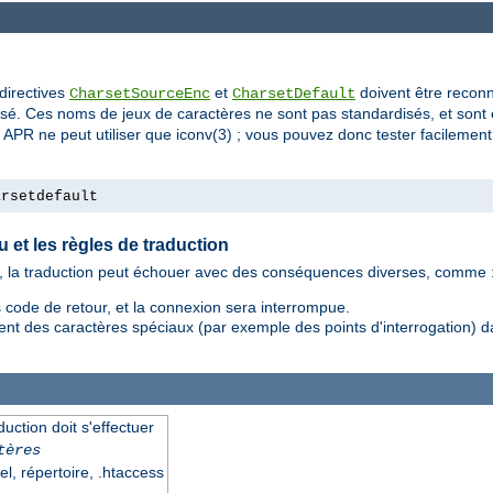
directives
et
doivent être recon
CharsetSourceEnc
CharsetDefault
lisé. Ces noms de jeux de caractères ne sont pas standardisés, et sont 
 APR ne peut utiliser que iconv(3) ; vous pouvez donc tester facilemen
arsetdefault
u et les règles de traduction
nu, la traduction peut échouer avec des conséquences diverses, comme 
code de retour, et la connexion sera interrompue.
t des caractères spéciaux (par exemple des points d'interrogation) dan
uction doit s'effectuer
tères
el, répertoire, .htaccess