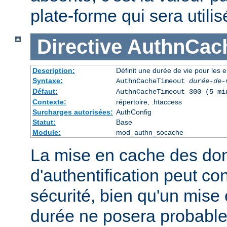
plate-forme qui sera utilis
Directive
AuthnCac
Description:
Définit une durée de vie pour les 
Syntaxe:
AuthnCacheTimeout
durée-de-
Défaut:
AuthnCacheTimeout 300 (5 mi
Contexte:
répertoire, .htaccess
Surcharges autorisées:
AuthConfig
Statut:
Base
Module:
mod_authn_socache
La mise en cache des do
d'authentification peut con
sécurité, bien qu'un mise
durée ne posera probabl