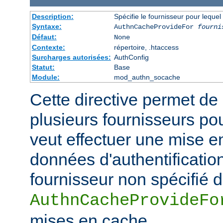
Description:
Spécifie le fournisseur pour leque
Syntaxe:
AuthnCacheProvideFor
fourni
Défaut:
None
Contexte:
répertoire, .htaccess
Surcharges autorisées:
AuthConfig
Statut:
Base
Module:
mod_authn_socache
Cette directive permet de 
plusieurs fournisseurs pou
veut effectuer une mise e
données d'authentificatio
fournisseur non spécifié 
AuthnCacheProvideFo
mises en cache.