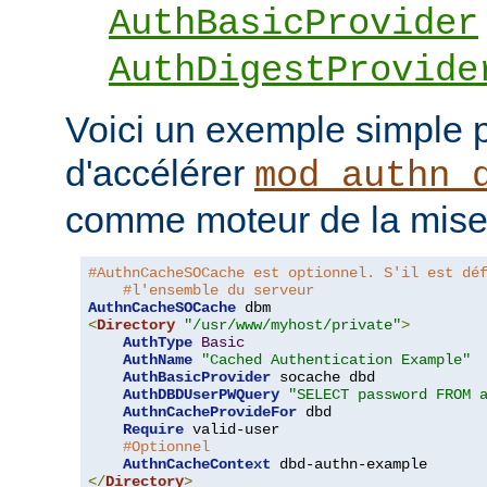
AuthBasicProvider
AuthDigestProvide
Voici un exemple simple 
d'accélérer
mod_authn_
comme moteur de la mise
#AuthnCacheSOCache est optionnel. S'il est dé
#l'ensemble du serveur
AuthnCacheSOCache
<
Directory
"/usr/www/myhost/private"
>
AuthType
Basic
AuthName
"Cached Authentication Example"
AuthBasicProvider
 socache dbd

AuthDBDUserPWQuery
"SELECT password FROM 
AuthnCacheProvideFor
 dbd

Require
 valid-user

#Optionnel
AuthnCacheContext
</
Directory
>