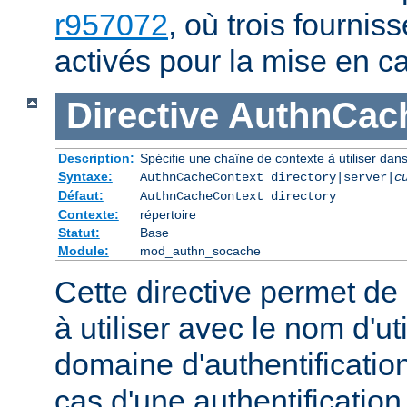
r957072
, où trois fournis
activés pour la mise en c
Directive
AuthnCac
Description:
Spécifie une chaîne de contexte à utiliser dans
Syntaxe:
AuthnCacheContext directory|server|
c
Défaut:
AuthnCacheContext directory
Contexte:
répertoire
Statut:
Base
Module:
mod_authn_socache
Cette directive permet de
à utiliser avec le nom d'uti
domaine d'authentification
cas d'une authentificatio