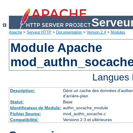
Serveu
Apache
>
Serveur HTTP
>
Documentation
>
Version 2.4
>
Modules
Module Apache
mod_authn_socach
Langues 
Description:
Gère un cache des données d'authent
d'arrière-plan
Statut:
Base
Identificateur de Module:
authn_socache_module
Fichier Source:
mod_authn_socache.c
Compatibilité:
Versions 2.3 et ultérieures