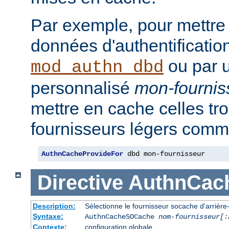
Par exemple, pour mettre
données d'authentificatio
ou par u
mod_authn_dbd
personnalisé
mon-fournis
mettre en cache celles tr
fournisseurs légers comme
AuthnCacheProvideFor
 dbd mon-fournisseur
Directive
AuthnCac
Description:
Sélectionne le fournisseur socache d'arrière-p
Syntaxe:
AuthnCacheSOCache
nom-fournisseur[:
Contexte:
configuration globale