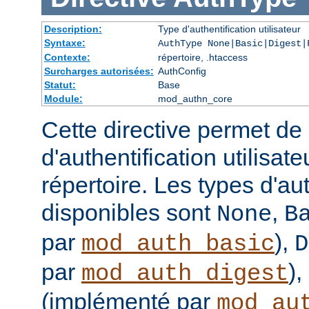
Description:
Type d'authentification utilisateur
Syntaxe:
AuthType None|Basic|Digest|
Contexte:
répertoire, .htaccess
Surcharges autorisées:
AuthConfig
Statut:
Base
Module:
mod_authn_core
Cette directive permet de d
d'authentification utilisat
répertoire. Les types d'aut
disponibles sont
,
None
B
par
),
mod_auth_basic
D
par
),
mod_auth_digest
(implémenté par
mod_au