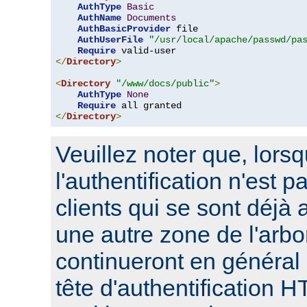
AuthType
Basic
AuthName
Documents
AuthBasicProvider
 file

AuthUserFile
"/usr/local/apache/passwd/pa
Require
</
Directory
>
<
Directory
"/www/docs/public"
>
AuthType
None
Require
</
Directory
>
Veuillez noter que, lors
l'authentification n'est p
clients qui se sont déjà 
une autre zone de l'arbo
continueront en général
tête d'authentification 