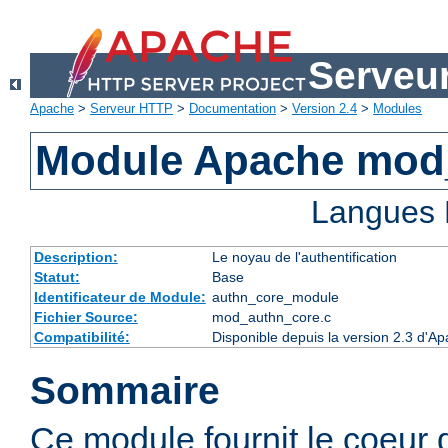
Serveu
Apache
>
Serveur HTTP
>
Documentation
>
Version 2.4
>
Modules
Module Apache mod
Langues 
Description:
Le noyau de l'authentification
Statut:
Base
Identificateur de Module:
authn_core_module
Fichier Source:
mod_authn_core.c
Compatibilité:
Disponible depuis la version 2.3 d'A
Sommaire
Ce module fournit le coeur 