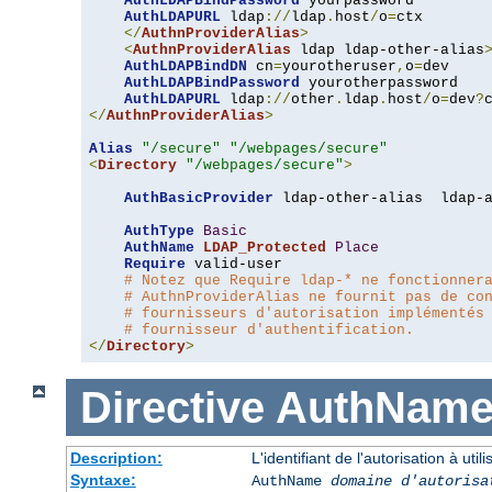
AuthLDAPBindPassword
 yourpassword

AuthLDAPURL
 ldap
://
ldap
.
host
/
o
=
ctx

</
AuthnProviderAlias
>
<
AuthnProviderAlias
 ldap ldap-other-alias
AuthLDAPBindDN
 cn
=
yourotheruser
,
o
=
dev

AuthLDAPBindPassword
 yourotherpassword

AuthLDAPURL
 ldap
://
other
.
ldap
.
host
/
o
=
dev
?
</
AuthnProviderAlias
>
Alias
"/secure"
"/webpages/secure"
<
Directory
"/webpages/secure"
>
AuthBasicProvider
 ldap-other-alias  ldap-a
AuthType
Basic
AuthName
LDAP_Protected
Place
Require
 valid-user

# Notez que Require ldap-* ne fonctionner
# AuthnProviderAlias ne fournit pas de co
# fournisseurs d'autorisation implémentés
# fournisseur d'authentification.
</
Directory
>
Directive
AuthNam
Description:
L'identifiant de l'autorisation à uti
Syntaxe:
AuthName
domaine d'autorisa