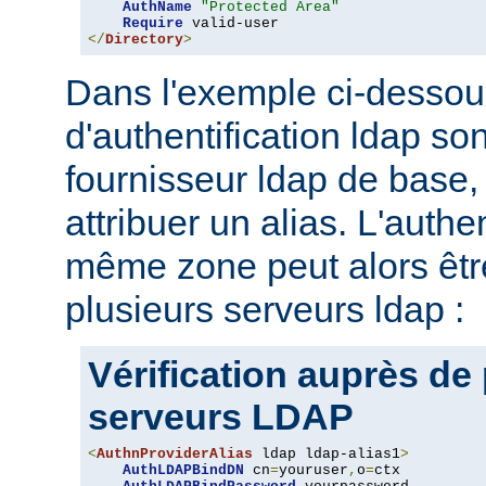
AuthName
"Protected Area"
Require
</
Directory
>
Dans l'exemple ci-dessou
d'authentification ldap son
fournisseur ldap de base, 
attribuer un alias. L'authe
même zone peut alors être
plusieurs serveurs ldap :
Vérification auprès de
serveurs LDAP
<
AuthnProviderAlias
 ldap ldap-alias1
>
AuthLDAPBindDN
 cn
=
youruser
,
o
=
ctx
