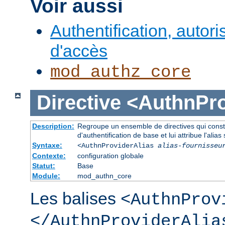
Voir aussi
Authentification, autori
d'accès
mod_authz_core
Directive
<AuthnPro
Description:
Regroupe un ensemble de directives qui consti
d'authentification de base et lui attribue l'alias 
Syntaxe:
<AuthnProviderAlias
alias-fournisseu
Contexte:
configuration globale
Statut:
Base
Module:
mod_authn_core
Les balises
<AuthnProv
</AuthnProviderAlia