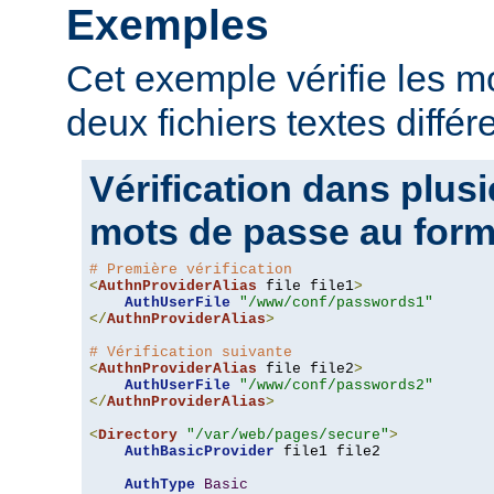
Exemples
Cet exemple vérifie les 
deux fichiers textes différ
Vérification dans plusi
mots de passe au form
# Première vérification
<
AuthnProviderAlias
 file file1
>
AuthUserFile
"/www/conf/passwords1"
</
AuthnProviderAlias
>
# Vérification suivante
<
AuthnProviderAlias
 file file2
>
AuthUserFile
"/www/conf/passwords2"
</
AuthnProviderAlias
>
<
Directory
"/var/web/pages/secure"
>
AuthBasicProvider
 file1 file2

AuthType
Basic